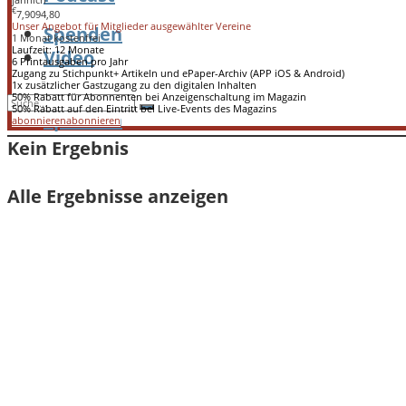
€
7,90
94,80
Unser Angebot für Mitglieder ausgewählter Vereine
Spenden
1 Monat kostenfrei
Laufzeit: 12 Monate
Video
6 Printausgaben pro Jahr
Zugang zu Stichpunkt+ Artikeln und ePaper-Archiv (APP iOS & Android)
1x zusätzlicher Gastzugang zu den digitalen Inhalten
50% Rabatt für Abonnenten bei Anzeigenschaltung im Magazin
50% Rabatt auf den Eintritt bei Live-Events des Magazins
Spenden
abonnieren
abonnieren
Kein Ergebnis
Alle Ergebnisse anzeigen