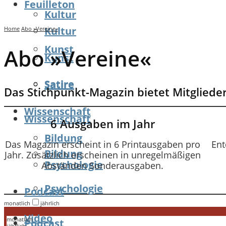
Feuilleton
Kultur
Kultur
Home
Abo »Vereine«
Kunst
Abo »Vereine«
Kunst
Satire
Satire
Das Stichpunkt-Magazin bietet Mitglied
Wissenschaft
Wissenschaft
6 Ausgaben im Jahr
Bildung
Das Magazin erscheint in 6 Printausgaben pro
Ent
Bildung
Jahr. Zusätzlich erscheinen in unregelmäßigen
Psychologie
Abständen Sonderausgaben.
Psychologie
Podcast
monatlich
jährlich
Video
monatlich
Podcast
jährlich