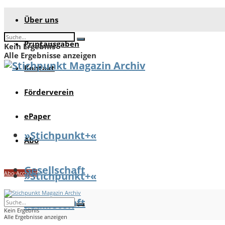
Über uns
Printausgaben
Kein Ergebnis
Alle Ergebnisse anzeigen
Kontakt
Förderverein
ePaper
»Stichpunkt+«
Abo
Gesellschaft
Abo Account
»Stichpunkt+«
Gesellschaft
Feuilleton
Kein Ergebnis
Alle Ergebnisse anzeigen