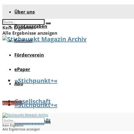
Über uns
Printausgaben
Kein Ergebnis
Alle Ergebnisse anzeigen
Kontakt
Förderverein
ePaper
»Stichpunkt+«
Abo
Gesellschaft
Abo Account
»Stichpunkt+«
Gesellschaft
Feuilleton
Kein Ergebnis
Alle Ergebnisse anzeigen