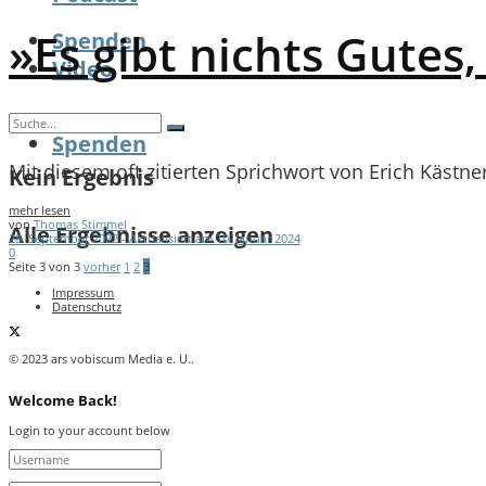
»Es gibt nichts Gutes
Spenden
Video
Spenden
Mit diesem oft zitierten Sprichwort von Erich Kästne
Kein Ergebnis
mehr lesen
von
Thomas Stimmel
Alle Ergebnisse anzeigen
28. September 2022 - Aktualisiert am 10. Januar 2024
0
Seite 3 von 3
vorher
1
2
3
Impressum
Datenschutz
© 2023 ars vobiscum Media e. U..
Welcome Back!
Login to your account below