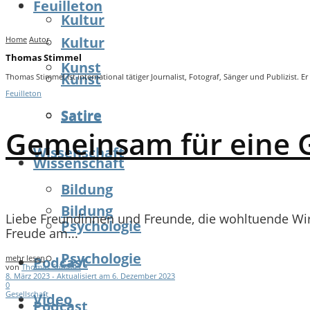
Feuilleton
Kultur
Kultur
Home
Autor
Thomas Stimmel
Kunst
Kunst
Thomas Stimmel ist international tätiger Journalist, Fotograf, Sänger und Publizist
Feuilleton
Satire
Satire
Gemeinsam für eine Ge
Wissenschaft
Wissenschaft
Bildung
Bildung
Liebe Freundinnen und Freunde, die wohltuende Wir
Psychologie
Freude am...
Psychologie
mehr lesen
Podcast
von
Thomas Stimmel
8. März 2023 - Aktualisiert am 6. Dezember 2023
0
Gesellschaft
Video
Podcast