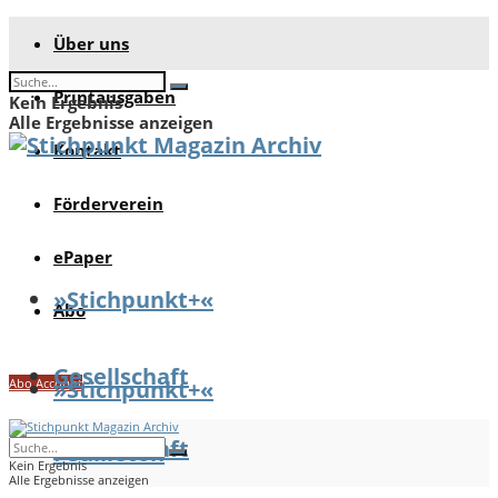
Über uns
Printausgaben
Kein Ergebnis
Alle Ergebnisse anzeigen
Kontakt
Förderverein
ePaper
»Stichpunkt+«
Abo
Gesellschaft
Abo Account
»Stichpunkt+«
Gesellschaft
Feuilleton
Kein Ergebnis
Alle Ergebnisse anzeigen