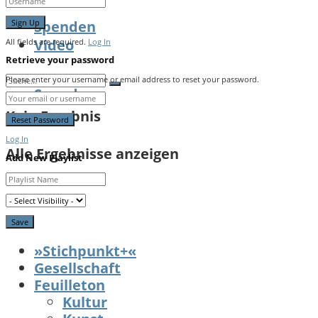
Spenden
Video
All fields are required.
Log In
Retrieve your password
Please enter your username or email address to reset your password.
Spenden
Kein Ergebnis
Log In
Alle Ergebnisse anzeigen
Add New Playlist
»Stichpunkt+«
Gesellschaft
Feuilleton
Kultur