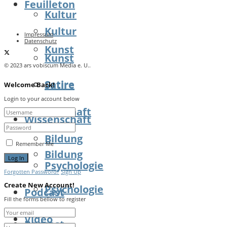
Feuilleton
Kultur
Kultur
Impressum
Datenschutz
Kunst
Kunst
© 2023 ars vobiscum Media e. U..
Satire
Satire
Welcome Back!
Login to your account below
Wissenschaft
Wissenschaft
Bildung
Remember Me
Bildung
Psychologie
Forgotten Password?
Sign Up
Create New Account!
Psychologie
Podcast
Fill the forms bellow to register
Video
Podcast