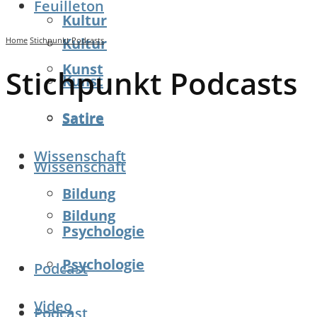
Feuilleton
Kultur
Kultur
Home
Stichpunkt Podcasts
Kunst
Stichpunkt Podcasts
Kunst
Satire
Satire
Wissenschaft
Wissenschaft
Bildung
Bildung
Psychologie
Psychologie
Podcast
Video
Podcast