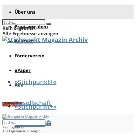
Über uns
Printausgaben
Kein Ergebnis
Alle Ergebnisse anzeigen
Kontakt
Förderverein
ePaper
»Stichpunkt+«
Abo
Gesellschaft
Abo Account
»Stichpunkt+«
Gesellschaft
Feuilleton
Kein Ergebnis
Alle Ergebnisse anzeigen