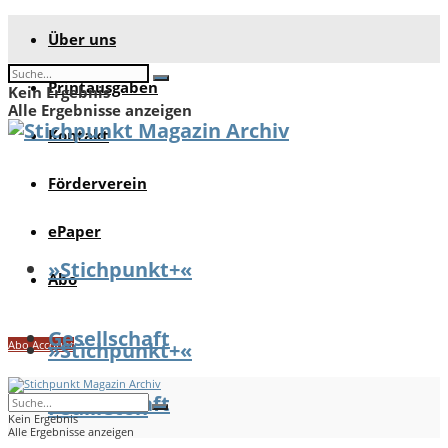
Über uns
Printausgaben
Kein Ergebnis
Alle Ergebnisse anzeigen
Kontakt
Förderverein
ePaper
»Stichpunkt+«
Abo
Gesellschaft
Abo Account
»Stichpunkt+«
Gesellschaft
Feuilleton
Kein Ergebnis
Alle Ergebnisse anzeigen