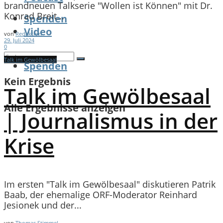
brandneuen Talkserie "Wollen ist Können" mit Dr.
Konrad Breit...
Spenden
Video
von
Redaktion
29. Juli 2024
0
Talk im Gewölbesaal
Spenden
Kein Ergebnis
Talk im Gewölbesaal
Alle Ergebnisse anzeigen
| Journalismus in der
Krise
Im ersten "Talk im Gewölbesaal" diskutieren Patrik
Baab, der ehemalige ORF-Moderator Reinhard
Jesionek und der...
von
Thomas Stimmel