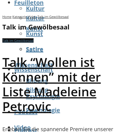
Feuilleton
Kultur
Kultur
Home
Kategorie
Video
Talk im Gewölbesaal
Talk im Gewölbesaal
Kunst
Kunst
Talk im Gewölbesaal
Satire
Satire
Talk “Wollen ist
Wissenschaft
Wissenschaft
Können” mit der
Bildung
Liste Madeleine
Bildung
Psychologie
Petrovic
Psychologie
Podcast
Video
Erleben Sie die spannende Premiere unserer
Podcast