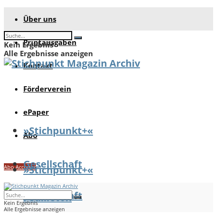
Über uns
Printausgaben
Kein Ergebnis
Alle Ergebnisse anzeigen
Kontakt
Förderverein
ePaper
»Stichpunkt+«
Abo
Gesellschaft
Abo Account
»Stichpunkt+«
Gesellschaft
Feuilleton
Kein Ergebnis
Alle Ergebnisse anzeigen