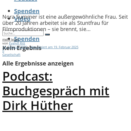
Spenden
Nora Summer ist eine außergewöhnliche Frau. Seit
Video
über 20 Jahren arbeitet sie als Stuntfrau für
Filmproduktionen – sie brennt, sie...
Spenden
mehr lesen
von
Evelyn Ritt
Kein Ergebnis
14. Februar 2025 - Aktualisiert am 19. Februar 2025
0
Gesellschaft
Alle Ergebnisse anzeigen
Podcast:
Buchgespräch mit
Dirk Hüther