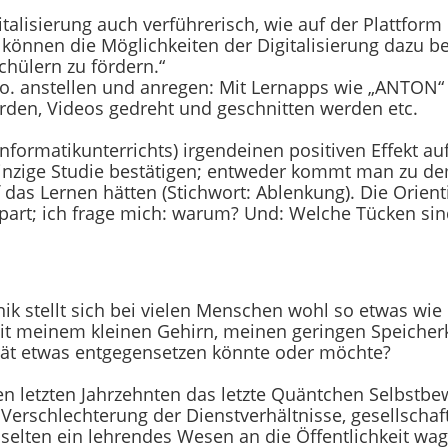
italisierung auch verführerisch, wie auf der Plattfor
zt können die Möglichkeiten der Digitalisierung dazu b
chülern zu fördern.“
 Co. anstellen und anregen: Mit Lernapps wie „ANTON“
rden, Videos gedreht und geschnitten werden etc.
Informatikunterrichts) irgendeinen positiven Effekt au
 einzige Studie bestätigen; entweder kommt man zu de
 das Lernen hätten (Stichwort: Ablenkung). Die Orien
part; ich frage mich: warum? Und: Welche Tücken si
k stellt sich bei vielen Menschen wohl so etwas wie 
it meinem kleinen Gehirn, meinen geringen Speicher
erät etwas entgegensetzen könnte oder möchte?
 letzten Jahrzehnten das letzte Quäntchen Selbstbe
 Verschlechterung der Dienstverhältnisse, gesellschaf
selten ein lehrendes Wesen an die Öffentlichkeit wagt