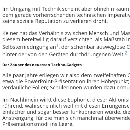
Im Umgang mit Technik scheint aber ohnehin kaum j
dem gerade vorherrschenden technischen Imperativ f
seine soziale Reputation zu verlieren droht.
Keiner hat das Verhältnis zwischen Mensch und Masch
diesem bereitwillig darauf verzichten, als Maßstab 
1
Selbsterniedrigung an
, der scheinbar ausweglose 
2
hinter der von den Geräten durchdrungenen Welt.
Der Zauber des neuesten Techno-Gadgets
Alle paar Jahre erliegen wir also dem zweifelhafte
etwa die PowerPoint-Präsentation ihren Höhepunkt; je
verdauliche Folien; SchülerInnen wurden dazu ermut
Im Nachhinein wirkt diese Euphorie, dieser Aktionis
rührend; wahrscheinlich weil mit diesen Errungensc
einfacher und sogar besser funktionieren würde, di
Anstrengung, für die man sich manchmal überwinden
Präsentationsmodi ins Leere.