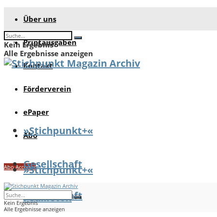
Über uns
Printausgaben
Kein Ergebnis
Alle Ergebnisse anzeigen
Kontakt
Förderverein
ePaper
»Stichpunkt+«
Abo
Gesellschaft
Abo Account
»Stichpunkt+«
Gesellschaft
Feuilleton
Kein Ergebnis
Alle Ergebnisse anzeigen