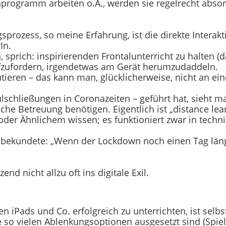
nprogramm arbeiten o.Ä., werden sie regelrecht abso
gsprozess, so meine Erfahrung, ist die direkte Intera
In.
prich: inspirierenden Frontalunterricht zu halten (das
ufzufordern, irgendetwas am Gerät herumzudaddeln.
ieren – das kann man, glücklicherweise, nicht an ein
chließungen in Coronazeiten – geführt hat, sieht ma
he Betreuung benötigen. Eigentlich ist „distance lear
er Ähnlichem wissen; es funktioniert zwar in technis
lt bekundete: „Wenn der Lockdown noch einen Tag läng
nd nicht allzu oft ins digitale Exil.
en iPads und Co. erfolgreich zu unterrichten, ist selb
e so vielen Ablenkungsoptionen ausgesetzt sind (Spiel