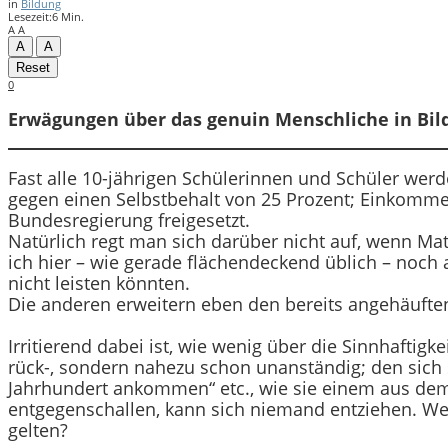
in
Bildung
Lesezeit:6 Min.
A
A
A
A
Reset
0
Erwägungen über das genuin Menschliche in Bi
Fast alle 10-jährigen Schülerinnen und Schüler werd
gegen einen Selbstbehalt von 25 Prozent; Einkomm
Bundesregierung freigesetzt.
Natürlich regt man sich darüber nicht auf, wenn Ma
ich hier – wie gerade flächendeckend üblich – noch a
nicht leisten könnten.
Die anderen erweitern eben den bereits angehäufte
Irritierend dabei ist, wie wenig über die Sinnhaftigk
rück-, sondern nahezu schon unanständig; den sich 
Jahrhundert ankommen“ etc., wie sie einem aus dem
entgegenschallen, kann sich niemand entziehen. Wer 
gelten?