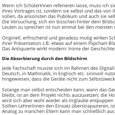
Wenn ich SchülerInnen referieren lasse, muss ich si
ihres Vortrages ist, sondern sie selbst und das von
sollen, da ansonsten das Publikum und auch sie sel
Die Versuchung, sich ein bisschen hinter dem Bildsch
Leuten zu sprechen ist nun einmal bei den meisten
Originell, erfrischend und geradezu mutig wirken 
ihrer Präsentation z.B. etwas auf einem Flipchart-Blat
Das Antiquierte wirkt modern: Ironie der Geschichte
Die Absorbierung durch den Bildschirm
Jede Fachschaft musste sich im Rahmen des Digital
Deutsch, in Mathmatik, in Englisch etc. sinnvoll nut
hingewiesen, dass die Geräte nicht zum Selbstzweck
Solange man selbst entscheiden kann, wann das Gerä
bleibt, ist an dem Projekt nichts auszusetzen; die H
wird sich aber wohl wieder als Irrglaube entpuppen
Sollten LehrerInnen den Einsatz überstrapazieren, 
Analog zu manchen Eltern kann man schließlich auch 