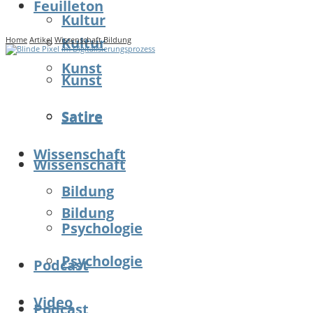
Feuilleton
Kultur
Kultur
Home
Artikel
Wissenschaft
Bildung
Kunst
Kunst
Satire
Satire
Wissenschaft
Wissenschaft
Bildung
Bildung
Psychologie
Psychologie
Podcast
Video
Podcast