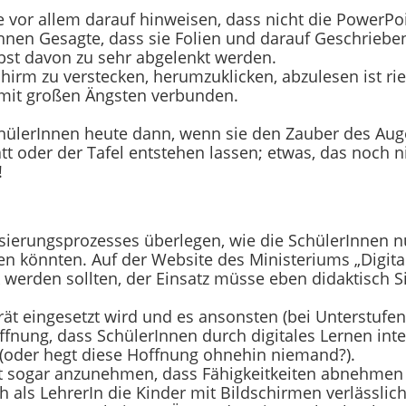
e vor allem darauf hinweisen, dass nicht die PowerPo
 ihnen Gesagte, dass sie Folien und darauf Geschriebe
bst davon zu sehr abgelenkt werden.
irm zu verstecken, herumzuklicken, abzulesen ist rie
 mit großen Ängsten verbunden.
SchülerInnen heute dann, wenn sie den Zauber des Au
t oder der Tafel entstehen lassen; etwas, das noch nich
!
isierungsprozesses überlegen, wie die SchülerInnen 
zen könnten. Auf der Website des Ministeriums „Digita
 werden sollten, der Einsatz müsse eben didaktisch S
t eingesetzt wird und es ansonsten (bei Unterstufen
offnung, dass SchülerInnen durch digitales Lernen inte
 (oder hegt diese Hoffnung ohnehin niemand?).
ist sogar anzunehmen, dass Fähigkeitkeiten abnehmen
als LehrerIn die Kinder mit Bildschirmen verlässlich 