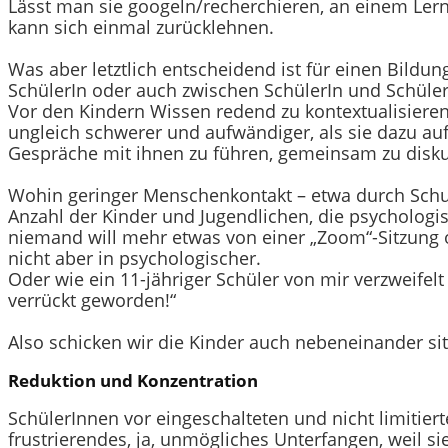
Lässt man sie googeln/recherchieren, an einem Ler
kann sich einmal zurücklehnen.
Was aber letztlich entscheidend ist für einen Bildun
SchülerIn oder auch zwischen SchülerIn und Schüler
Vor den Kindern Wissen redend zu kontextualisieren, s
ungleich schwerer und aufwändiger, als sie dazu a
Gespräche mit ihnen zu führen, gemeinsam zu diskut
Wohin geringer Menschenkontakt – etwa durch Schuls
Anzahl der Kinder und Jugendlichen, die psychologisc
niemand will mehr etwas von einer „Zoom“-Sitzung od
nicht aber in psychologischer.
Oder wie ein 11-jähriger Schüler von mir verzweife
verrückt geworden!“
Also schicken wir die Kinder auch nebeneinander sitze
Reduktion und Konzentration
SchülerInnen vor eingeschalteten und nicht limitiert
frustrierendes, ja, unmögliches Unterfangen, weil si