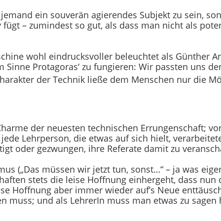
emand ein souverän agierendes Subjekt zu sein, sond
ügt – zumindest so gut, als dass man nicht als poten
ine wohl eindrucksvoller beleuchtet als Günther Ander
im Sinne Protagoras‘ zu fungieren: Wir passten uns de
Charakter der Technik ließe dem Menschen nur die M
n Charme der neuesten technischen Errungenschaft; vo
de Lehrperson, die etwas auf sich hielt, verarbeitete
igt oder gezwungen, ihre Referate damit zu veransch
mus („Das müssen wir jetzt tun, sonst…“ – ja was eige
haften stets die leise Hoffnung einhergeht, dass nun
ese Hoffnung aber immer wieder auf’s Neue enttäusch
 muss; und als LehrerIn muss man etwas zu sagen ha