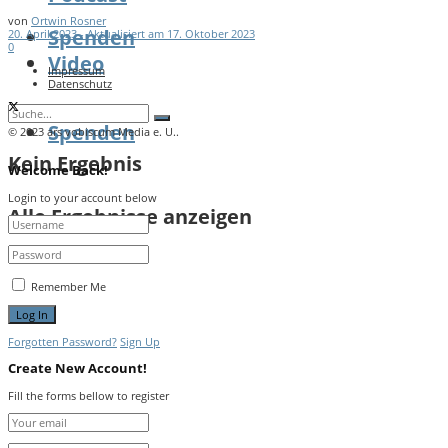
von
Ortwin Rosner
Spenden
20. April 2023 - Aktualisiert am 17. Oktober 2023
0
Video
Impressum
Datenschutz
Spenden
© 2023 ars vobiscum Media e. U..
Kein Ergebnis
Welcome Back!
Login to your account below
Alle Ergebnisse anzeigen
Remember Me
Forgotten Password?
Sign Up
Create New Account!
Fill the forms bellow to register