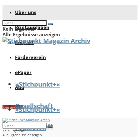
Über uns
Printausgaben
Kein Ergebnis
Alle Ergebnisse anzeigen
Kontakt
Förderverein
ePaper
»Stichpunkt+«
Abo
Gesellschaft
Abo Account
»Stichpunkt+«
Gesellschaft
Feuilleton
Kein Ergebnis
Alle Ergebnisse anzeigen