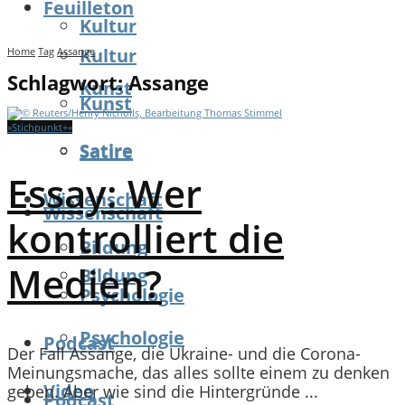
Feuilleton
Kultur
Kultur
Home
Tag
Assange
Schlagwort:
Assange
Kunst
Kunst
»Stichpunkt+«
Satire
Satire
Essay: Wer
Wissenschaft
Wissenschaft
kontrolliert die
Bildung
Medien?
Bildung
Psychologie
Psychologie
Podcast
Der Fall Assange, die Ukraine- und die Corona-
Meinungsmache, das alles sollte einem zu denken
Video
geben. Aber wie sind die Hintergründe ...
Podcast