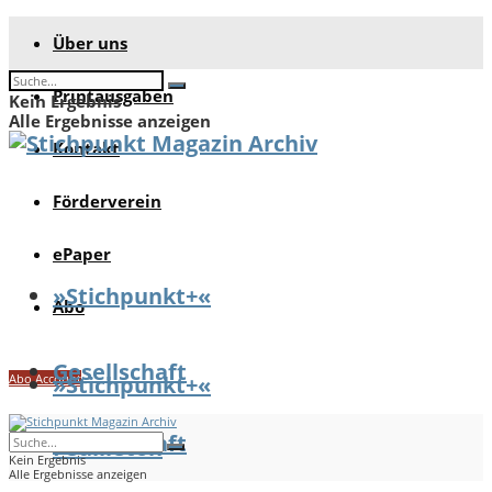
Über uns
Printausgaben
Kein Ergebnis
Alle Ergebnisse anzeigen
Kontakt
Förderverein
ePaper
»Stichpunkt+«
Abo
Gesellschaft
Abo Account
»Stichpunkt+«
Gesellschaft
Feuilleton
Kein Ergebnis
Alle Ergebnisse anzeigen