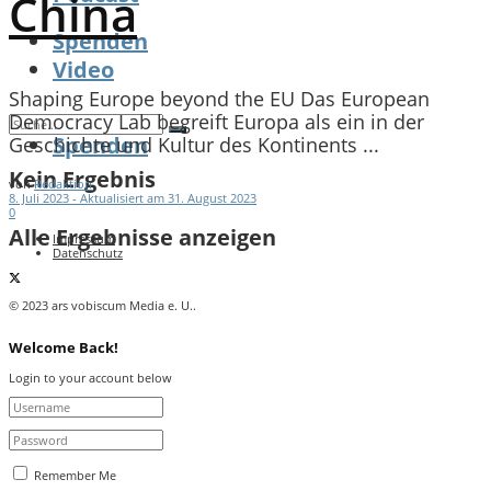
China
Spenden
Video
Shaping Europe beyond the EU Das European
Democracy Lab begreift Europa als ein in der
Spenden
Geschichte und Kultur des Kontinents ...
Kein Ergebnis
von
Redaktion
8. Juli 2023 - Aktualisiert am 31. August 2023
0
Alle Ergebnisse anzeigen
Impressum
Datenschutz
© 2023 ars vobiscum Media e. U..
Welcome Back!
Login to your account below
Remember Me