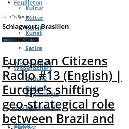
Feuilleton
Kultur
Kultur
Home
Tag
Brasilien
Schlagwort:
Brasilien
Kunst
Kunst
European Citizens Radio
Satire
Satire
European Citizens
Wissenschaft
Wissenschaft
Radio #13 (English) |
Bildung
Europe’s shifting
Bildung
Psychologie
geo-strategical role
Psychologie
Podcast
between Brazil and
Video
Podcast