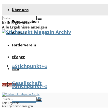
Über uns
Printausgaben
Kein Ergebnis
Alle Ergebnisse anzeigen
Kontakt
Förderverein
ePaper
»Stichpunkt+«
Abo
Gesellschaft
Abo Account
»Stichpunkt+«
Gesellschaft
Feuilleton
Kein Ergebnis
Alle Ergebnisse anzeigen