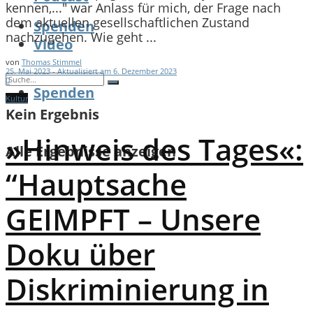
kennen,..." war Anlass für mich, der Frage nach
dem aktuellen gesellschaftlichen Zustand
Spenden
nachzugehen. Wie geht ...
Video
von
Thomas Stimmel
25. Mai 2023 - Aktualisiert am 6. Dezember 2023
0
Spenden
Kultur
Kein Ergebnis
»Hinweis des Tages«:
Alle Ergebnisse anzeigen
“Hauptsache
GEIMPFT – Unsere
Doku über
Diskriminierung in