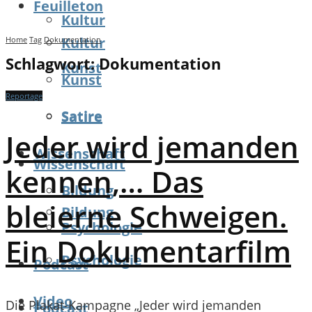
Feuilleton
Kultur
Kultur
Home
Tag
Dokumentation
Schlagwort:
Dokumentation
Kunst
Kunst
Reportage
Satire
Satire
Jeder wird jemanden
Wissenschaft
Wissenschaft
kennen,… Das
Bildung
bleierne Schweigen.
Bildung
Psychologie
Ein Dokumentarfilm
Psychologie
Podcast
Video
Die Plakat-Kampagne „Jeder wird jemanden
Podcast