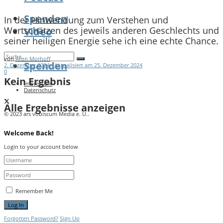
Spenden
In der Hinwendung zum Verstehen und
Wertschätzen des jeweils anderen Geschlechts und
Video
seiner heiligen Energie sehe ich eine echte Chance.
von
Aron Morhoff
Spenden
2. Dezember 2024 - Aktualisiert am 25. Dezember 2024
0
Kein Ergebnis
Impressum
Datenschutz
Alle Ergebnisse anzeigen
© 2023 ars vobiscum Media e. U..
Welcome Back!
Login to your account below
Remember Me
Forgotten Password?
Sign Up