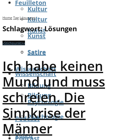
Feuilleton
Kultur
Kultur
Home
Tag
Lösungen
Schlagwort:
Lösungen
Kunst
Kunst
»Stichpunkt+«
Satire
Satire
Ich habe keinen
Wissenschaft
Wissenschaft
Mund und muss
Bildung
schreien. Die
Bildung
Psychologie
Sinnkrise der
Psychologie
Podcast
Männer
Video
Podcast