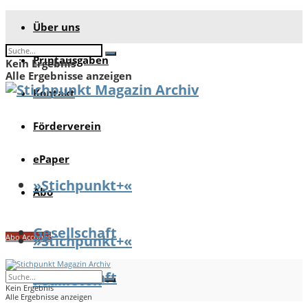
Über uns
Printausgaben
Kein Ergebnis
Alle Ergebnisse anzeigen
Kontakt
Förderverein
ePaper
»Stichpunkt+«
Abo
Gesellschaft
Abo Account
»Stichpunkt+«
Gesellschaft
Feuilleton
Kein Ergebnis
Alle Ergebnisse anzeigen