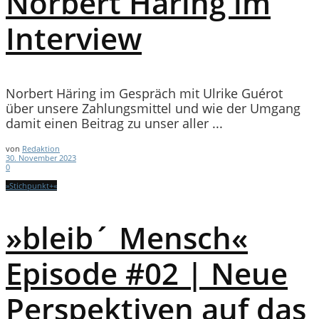
Norbert Häring im
Interview
Norbert Häring im Gespräch mit Ulrike Guérot
über unsere Zahlungsmittel und wie der Umgang
damit einen Beitrag zu unser aller ...
von
Redaktion
30. November 2023
0
»Stichpunkt+«
»bleib´ Mensch«
Episode #02 | Neue
Perspektiven auf das