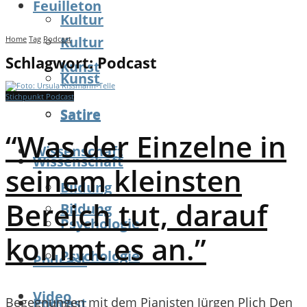
Feuilleton
Kultur
Kultur
Home
Tag
Podcast
Schlagwort:
Podcast
Kunst
Kunst
Stichpunkt Podcast
Satire
Satire
“Was der Einzelne in
Wissenschaft
Wissenschaft
seinem kleinsten
Bildung
Bereich tut, darauf
Bildung
Psychologie
kommt es an.”
Psychologie
Podcast
Video
Podcast
Begegnungen mit dem Pianisten Jürgen Plich Den