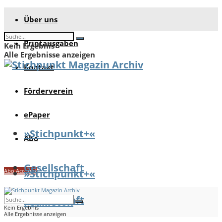
Über uns
Printausgaben
Kein Ergebnis
Alle Ergebnisse anzeigen
Kontakt
Förderverein
ePaper
»Stichpunkt+«
Abo
Gesellschaft
Abo Account
»Stichpunkt+«
Gesellschaft
Feuilleton
Kein Ergebnis
Alle Ergebnisse anzeigen