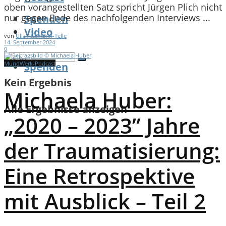
oben vorangestellten Satz spricht Jürgen Plich nicht
nur gegen Ende des nachfolgenden Interviews ...
Spenden
Video
von
Ulla Rissmann-Telle
14. September 2024
0
MundWerk-Podcast
Spenden
Kein Ergebnis
Michaela Huber:
Alle Ergebnisse anzeigen
„2020 – 2023” Jahre
der Traumatisierung:
Eine Retrospektive
mit Ausblick – Teil 2