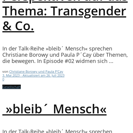
Thema: Transgender
& Co.
In der Talk-Reihe »bleib´ Mensch« sprechen
Christiane Borowy und Paula P´Cay über Themen,
die bewegen. In Episode #02 widmen sich ...
von
Christiane Borowy und Paula P‘Cay
3. Mai 2023 - Aktualisiert am 26. Juli 2023
0
Gesellschaft
»bleib´ Mensch«
In der Talk-Reihe »bleib´ Mensch« sprechen