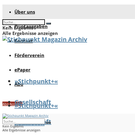
Über uns
Printausgaben
Kein Ergebnis
Alle Ergebnisse anzeigen
Kontakt
Förderverein
ePaper
»Stichpunkt+«
Abo
Gesellschaft
Abo Account
»Stichpunkt+«
Gesellschaft
Feuilleton
Kein Ergebnis
Alle Ergebnisse anzeigen