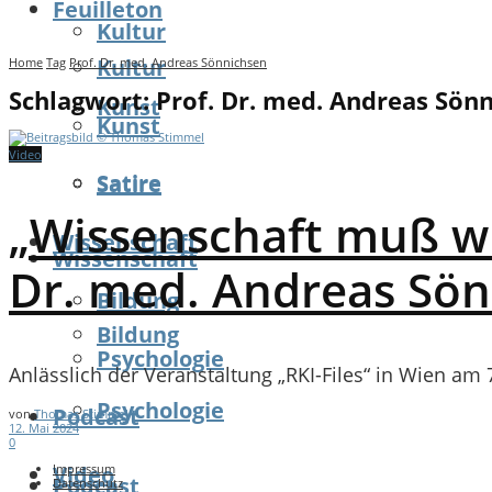
Feuilleton
Kultur
Kultur
Home
Tag
Prof. Dr. med. Andreas Sönnichsen
Schlagwort:
Prof. Dr. med. Andreas Sön
Kunst
Kunst
Video
Satire
Satire
„Wissenschaft muß wi
Wissenschaft
Wissenschaft
Dr. med. Andreas Sö
Bildung
Bildung
Psychologie
Anlässlich der Veranstaltung „RKI-Files“ in Wien am 
Psychologie
Podcast
von
Thomas Stimmel
12. Mai 2024
0
Video
Impressum
Podcast
Datenschutz