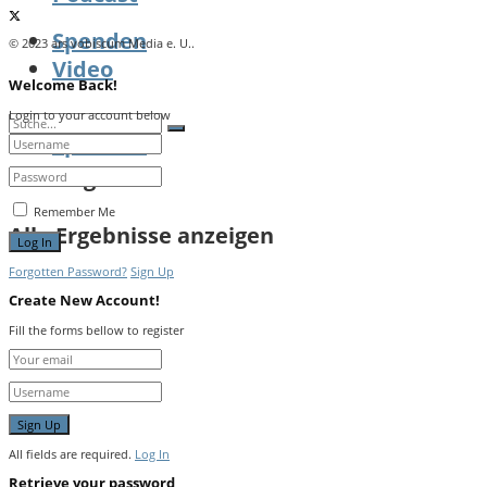
Spenden
© 2023 ars vobiscum Media e. U..
Video
Welcome Back!
Login to your account below
Spenden
Kein Ergebnis
Remember Me
Alle Ergebnisse anzeigen
Forgotten Password?
Sign Up
Create New Account!
Fill the forms bellow to register
All fields are required.
Log In
Retrieve your password