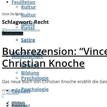
Feuilleton
Kultur
Kultur
Home
Tag
Recht
Schlagwort:
Recht
Kunst
Kunst
Buchrezensionen
Satire
Satire
Buchrezension: “Vince
Wissenschaft
Wissenschaft
Christian Knoche
Bildung
Bildung
Psychologie
Das neue Buch von Christian Knoche erzählt die Gesc
Psychologie
Podcast
von
Redaktion
12. März 2024
0
Video
Impressum
Podcast
Datenschutz