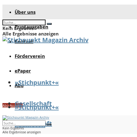
Über uns
Printausgaben
Kein Ergebnis
Alle Ergebnisse anzeigen
Kontakt
Förderverein
ePaper
»Stichpunkt+«
Abo
Gesellschaft
Abo Account
»Stichpunkt+«
Gesellschaft
Feuilleton
Kein Ergebnis
Alle Ergebnisse anzeigen