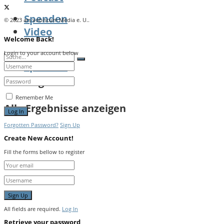
Spenden
© 2023 ars vobiscum Media e. U..
Video
Welcome Back!
Login to your account below
Spenden
Kein Ergebnis
Remember Me
Alle Ergebnisse anzeigen
Forgotten Password?
Sign Up
Create New Account!
Fill the forms bellow to register
All fields are required.
Log In
Retrieve your password