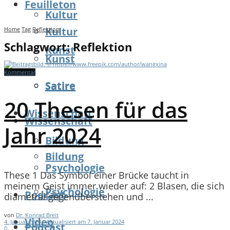
Feuilleton
Kultur
Kultur
Home
Tag
Reflektion
Schlagwort:
Reflektion
Kunst
Kunst
Kommentar
Satire
Satire
20 Thesen für das
Wissenschaft
Wissenschaft
Jahr 2024
Bildung
Bildung
Psychologie
These 1 Das Symbol einer Brücke taucht in
meinem Geist immer wieder auf: 2 Blasen, die sich
Psychologie
Podcast
diametral gegenüberstehen und ...
von
Dr. Konrad Breit
Video
4. Januar 2024 - Aktualisiert am 7. Januar 2024
Podcast
0