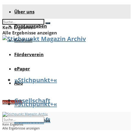
Über uns
Printausgaben
Kein Ergebnis
Alle Ergebnisse anzeigen
Kontakt
Förderverein
ePaper
»Stichpunkt+«
Abo
Gesellschaft
Abo Account
»Stichpunkt+«
Gesellschaft
Feuilleton
Kein Ergebnis
Alle Ergebnisse anzeigen