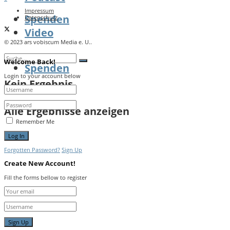
Impressum
Spenden
Datenschutz
Video
© 2023 ars vobiscum Media e. U..
Welcome Back!
Spenden
Login to your account below
Kein Ergebnis
Alle Ergebnisse anzeigen
Remember Me
Forgotten Password?
Sign Up
Create New Account!
Fill the forms bellow to register