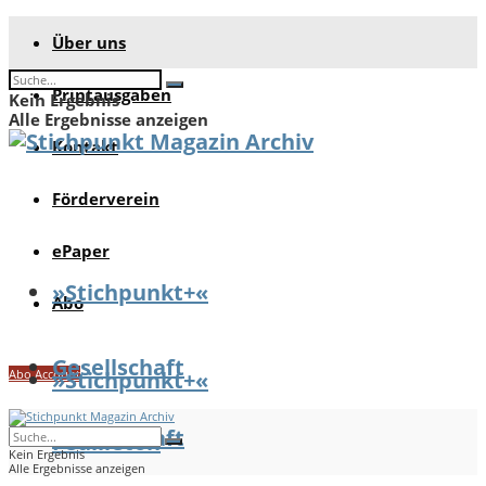
Über uns
Printausgaben
Kein Ergebnis
Alle Ergebnisse anzeigen
Kontakt
Förderverein
ePaper
»Stichpunkt+«
Abo
Gesellschaft
Abo Account
»Stichpunkt+«
Gesellschaft
Feuilleton
Kein Ergebnis
Alle Ergebnisse anzeigen