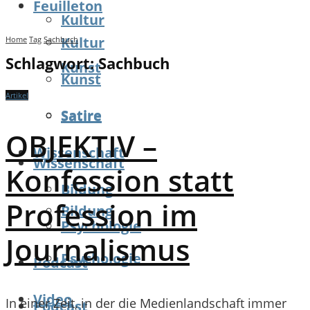
Feuilleton
Kultur
Kultur
Home
Tag
Sachbuch
Schlagwort:
Sachbuch
Kunst
Kunst
Artikel
Satire
Satire
OBJEKTIV –
Wissenschaft
Wissenschaft
Konfession statt
Bildung
Profession im
Bildung
Psychologie
Journalismus
Psychologie
Podcast
Video
In einer Zeit, in der die Medienlandschaft immer
Podcast