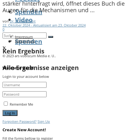
stärker hinterfragt wird, öffnet dieses Buch die
Augen für die Mechanismen und ...
Spenden
Video
von
Dr. Konrad Breit
22. Oktober 2024 - Aktualisiert am 23. Oktober 2024
0
Impressum
Spenden
Datenschutz
Kein Ergebnis
© 2023 ars vobiscum Media e. U..
Alle Ergebnisse anzeigen
Welcome Back!
Login to your account below
Remember Me
Forgotten Password?
Sign Up
Create New Account!
Fill the forms bellow to register