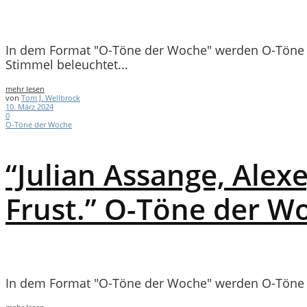
In dem Format "O-Töne der Woche" werden O-Töne a
Stimmel beleuchtet...
mehr lesen
von
Tom J. Wellbrock
10. März 2024
0
O-Töne der Woche
“Julian Assange, Alex
Frust.” O-Töne der W
In dem Format "O-Töne der Woche" werden O-Töne a