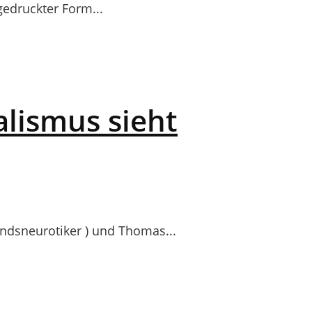
gedruckter Form...
alismus sieht
dsneurotiker ) und Thomas...