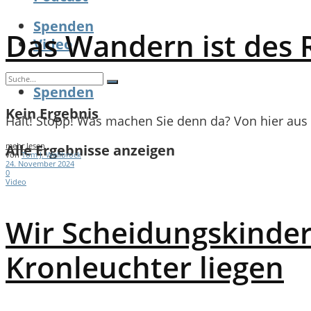
Spenden
Das Wandern ist des R
Video
Spenden
Kein Ergebnis
Halt! Stopp! Was machen Sie denn da? Von hier aus sie
mehr lesen
Alle Ergebnisse anzeigen
von
Tom J. Wellbrock
24. November 2024
0
Video
Wir Scheidungskinder
Kronleuchter liegen