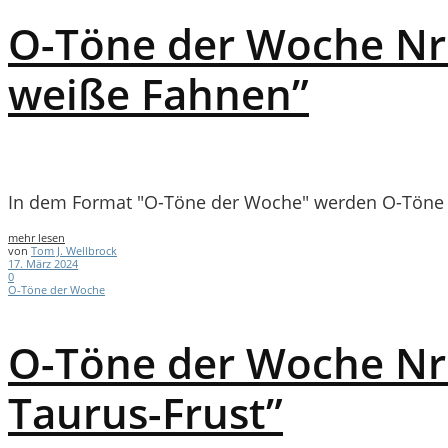
O-Töne der Woche Nr.
weiße Fahnen”
In dem Format "O-Töne der Woche" werden O-Töne a
mehr lesen
von
Tom J. Wellbrock
17. März 2024
0
O-Töne der Woche
O-Töne der Woche Nr.2
Taurus-Frust”