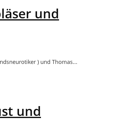
bläser und
dsneurotiker ) und Thomas...
ust und