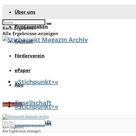
Über uns
Printausgaben
Kein Ergebnis
Alle Ergebnisse anzeigen
Kontakt
Förderverein
ePaper
»Stichpunkt+«
Abo
Gesellschaft
Abo Account
»Stichpunkt+«
Gesellschaft
Feuilleton
Kein Ergebnis
Alle Ergebnisse anzeigen