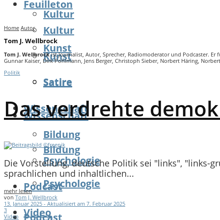
Feuilleton
Kultur
Kultur
Home
Autor
Tom J. Wellbrock
Kunst
Kunst
Tom J. Wellbrock
ist Journalist, Autor, Sprecher, Radiomoderator und Podcaster. E
Gunnar Kaiser, Dirk Pohlmann, Jens Berger, Christoph Sieber, Norbert Häring, Norbert
Politik
Satire
Satire
Das verdrehte demok
Wissenschaft
Wissenschaft
Bildung
Bildung
Psychologie
Die Vorstellung, deutsche Politik sei "links", "links-g
sprachlichen und inhaltlichen...
Psychologie
Podcast
mehr lesen
von
Tom J. Wellbrock
13. Januar 2025 - Aktualisiert am 7. Februar 2025
Video
3
Podcast
Video