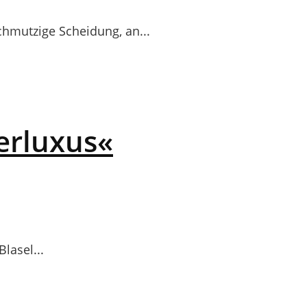
chmutzige Scheidung, an...
erluxus«
lasel...