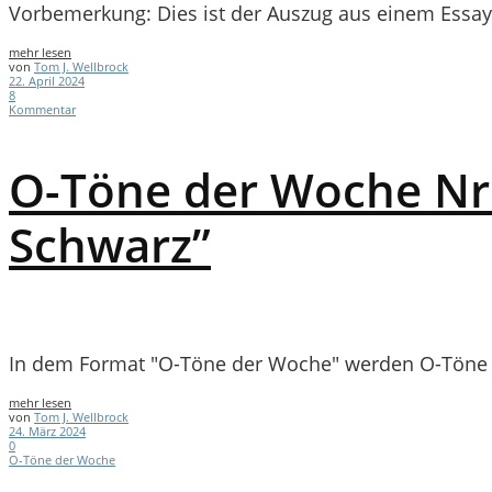
Vorbemerkung: Dies ist der Auszug aus einem Essay, 
mehr lesen
von
Tom J. Wellbrock
22. April 2024
8
Kommentar
O-Töne der Woche Nr. 
Schwarz”
In dem Format "O-Töne der Woche" werden O-Töne a
mehr lesen
von
Tom J. Wellbrock
24. März 2024
0
O-Töne der Woche