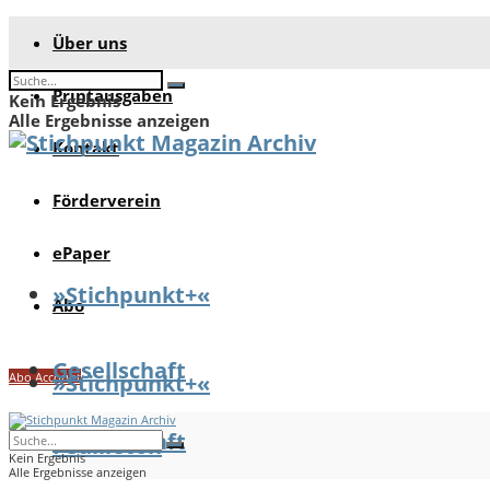
Über uns
Printausgaben
Kein Ergebnis
Alle Ergebnisse anzeigen
Kontakt
Förderverein
ePaper
»Stichpunkt+«
Abo
Gesellschaft
Abo Account
»Stichpunkt+«
Gesellschaft
Feuilleton
Kein Ergebnis
Alle Ergebnisse anzeigen