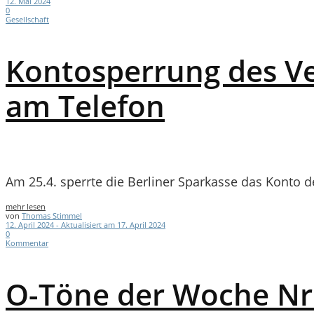
12. Mai 2024
0
Gesellschaft
Kontosperrung des Ve
am Telefon
Am 25.4. sperrte die Berliner Sparkasse das Konto d
mehr lesen
von
Thomas Stimmel
12. April 2024 - Aktualisiert am 17. April 2024
0
Kommentar
O-Töne der Woche Nr. 