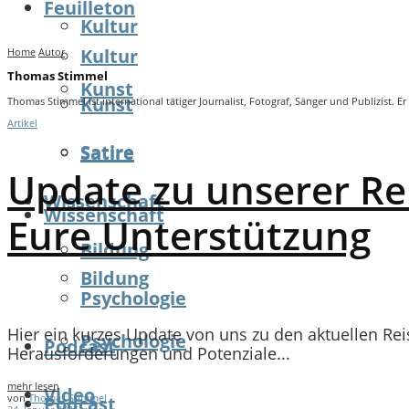
Feuilleton
Kultur
Kultur
Home
Autor
Thomas Stimmel
Kunst
Kunst
Thomas Stimmel ist international tätiger Journalist, Fotograf, Sänger und Publizist
Artikel
Satire
Satire
Update zu unserer Re
Wissenschaft
Wissenschaft
Eure Unterstützung
Bildung
Bildung
Psychologie
Hier ein kurzes Update von uns zu den aktuellen Re
Psychologie
Podcast
Herausforderungen und Potenziale...
mehr lesen
Video
von
Thomas Stimmel
Podcast