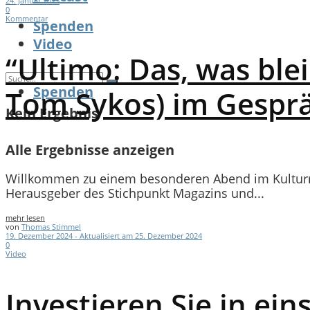
24. Januar 2025
0
Kommentar
Spenden
Video
“Ultimo: Das, was ble
Spenden
Tom Sykos) im Gespr
Kein Ergebnis
Alle Ergebnisse anzeigen
Willkommen zu einem besonderen Abend im Kulturr
Herausgeber des Stichpunkt Magazins und...
mehr lesen
von
Thomas Stimmel
19. Dezember 2024 - Aktualisiert am 25. Dezember 2024
0
Video
Investieren Sie in ei