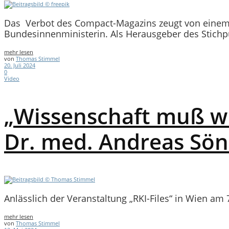
Das Verbot des Compact-Magazins zeugt von einem
Bundesinnenministerin. Als Herausgeber des Stichp
mehr lesen
von
Thomas Stimmel
20. Juli 2024
0
Video
„Wissenschaft muß wi
Dr. med. Andreas Sö
Anlässlich der Veranstaltung „RKI-Files“ in Wien am 
mehr lesen
von
Thomas Stimmel