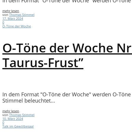
In dem Format "O-Töne der Woche" werden O-Töne a
mehr lesen
von
Thomas Stimmel
17. März 2024
0
O-Töne der Woche
O-Töne der Woche Nr.2
Taurus-Frust”
In dem Format "O-Töne der Woche" werden O-Töne a
Stimmel beleuchtet...
mehr lesen
von
Thomas Stimmel
10. März 2024
0
Talk im Gewölbesaal