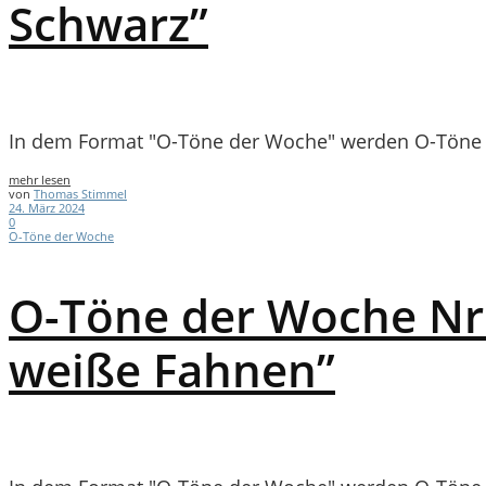
Schwarz”
In dem Format "O-Töne der Woche" werden O-Töne a
mehr lesen
von
Thomas Stimmel
24. März 2024
0
O-Töne der Woche
O-Töne der Woche Nr.
weiße Fahnen”