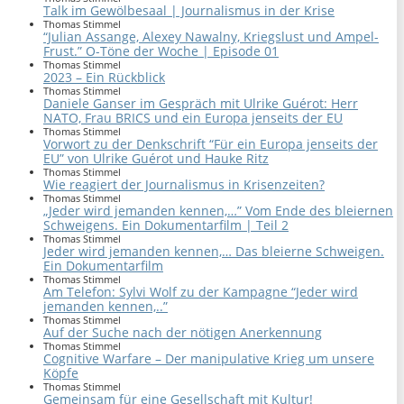
Talk im Gewölbesaal | Journalismus in der Krise
Thomas Stimmel
“Julian Assange, Alexey Nawalny, Kriegslust und Ampel-
Frust.” O-Töne der Woche | Episode 01
Thomas Stimmel
2023 – Ein Rückblick
Thomas Stimmel
Daniele Ganser im Gespräch mit Ulrike Guérot: Herr
NATO, Frau BRICS und ein Europa jenseits der EU
Thomas Stimmel
Vorwort zu der Denkschrift “Für ein Europa jenseits der
EU” von Ulrike Guérot und Hauke Ritz
Thomas Stimmel
Wie reagiert der Journalismus in Krisenzeiten?
Thomas Stimmel
„Jeder wird jemanden kennen,…” Vom Ende des bleiernen
Schweigens. Ein Dokumentarfilm | Teil 2
Thomas Stimmel
Jeder wird jemanden kennen,… Das bleierne Schweigen.
Ein Dokumentarfilm
Thomas Stimmel
Am Telefon: Sylvi Wolf zu der Kampagne “Jeder wird
jemanden kennen,..”
Thomas Stimmel
Auf der Suche nach der nötigen Anerkennung
Thomas Stimmel
Cognitive Warfare – Der manipulative Krieg um unsere
Köpfe
Thomas Stimmel
Gemeinsam für eine Gesellschaft mit Kultur!