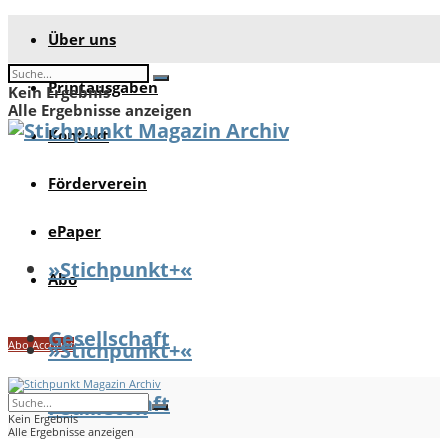
Über uns
Printausgaben
Kein Ergebnis
Alle Ergebnisse anzeigen
Kontakt
Förderverein
ePaper
»Stichpunkt+«
Abo
Gesellschaft
Abo Account
»Stichpunkt+«
Gesellschaft
Feuilleton
Kein Ergebnis
Alle Ergebnisse anzeigen