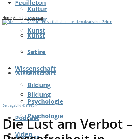
Feuilleton
Kultur
Kultur
Home
Artikel
Kommentar
Kunst
Kunst
Satire
Satire
Wissenschaft
Wissenschaft
Bildung
Bildung
Psychologie
Beitragsbild © freepik
Psychologie
Podcast
Die Lust am Verbot –
Video
Podcast