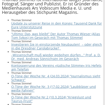
Fotograf, Sänger und Publizist. Er ist Gründer des
Medienhauses Ars Vobiscum Media e. U. und
Herausgeber des Stichpunkt Magazins.
Thomas Stimmel
Update zu unserer Reise in den Kongo: Tausend Dank für
Eure Unterstützung
Thomas Stimmel
“Ultimo: Das, was bleibt” Der Autor Thomas Wieser (Alias
Tom Sykos) im Gespräch mit Thomas Stimmel
Thomas Stimmel
Investieren Sie in einstürzende Neubauten! – oder gleich
in die Dresdner Carolabrücke?
Thomas Stimmel
„Wissenschaft muß wieder gedeihen dürfen…“ Prof. a. D.
Dr. med. Andreas Sönnichsen im Gespräch
Thomas Stimmel
Kontosperrung des Vereins »Jüdische Stimme« Iris Hefets
am Telefon
Thomas Stimmel
O-Töne der Woche Nr. 4 (24.03.2024) “Journalismus sieht
Schwarz”
Thomas Stimmel
O-Töne der Woche Nr. 3 (17.02.2024) “Laubbläser und
weiße Fahnen”
Thomas Stimmel
O-Töne der Woche Nr.2 (10.3.2024) “Kriegslust und
Taurus-Frust”
Thomas Stimmel