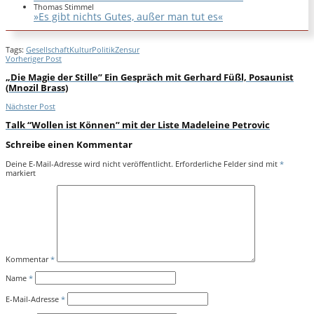
Thomas Stimmel
»Es gibt nichts Gutes, außer man tut es«
Tags:
Gesellschaft
Kultur
Politik
Zensur
Vorheriger Post
„Die Magie der Stille” Ein Gespräch mit Gerhard Füßl, Posaunist
(Mnozil Brass)
Nächster Post
Talk “Wollen ist Können” mit der Liste Madeleine Petrovic
Schreibe einen Kommentar
Deine E-Mail-Adresse wird nicht veröffentlicht.
Erforderliche Felder sind mit
*
markiert
Kommentar
*
Name
*
E-Mail-Adresse
*