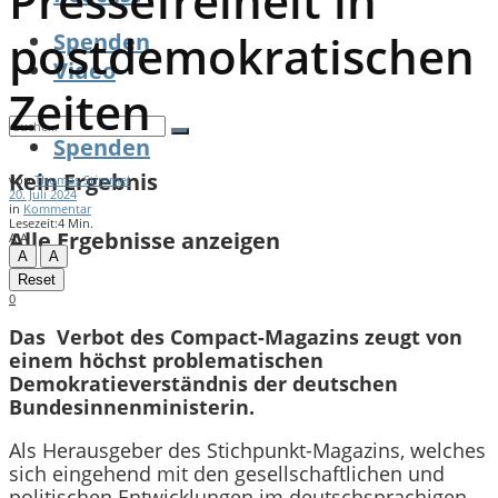
Pressefreiheit in
postdemokratischen
Spenden
Video
Zeiten
Spenden
Kein Ergebnis
von
Thomas Stimmel
20. Juli 2024
in
Kommentar
Lesezeit:4 Min.
Alle Ergebnisse anzeigen
A
A
A
A
Reset
0
Das Verbot des Compact-Magazins zeugt von
einem höchst problematischen
Demokratieverständnis der deutschen
Bundesinnenministerin.
Als Herausgeber des Stichpunkt-Magazins, welches
sich eingehend mit den gesellschaftlichen und
politischen Entwicklungen im deutschsprachigen