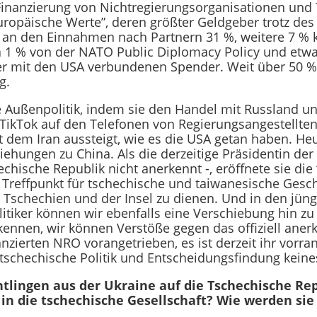
 Finanzierung von Nichtregierungsorganisationen und
“Europäische Werte”, deren größter Geldgeber trotz d
il an den Einnahmen nach Partnern 31 %, weitere 7 %
wa 1 % von der NATO Public Diplomacy Policy und etwa
oder mit den USA verbundenen Spender. Weit über 50
g.
 Außenpolitik, indem sie den Handel mit Russland u
TikTok auf den Telefonen von Regierungsangestellten
em Iran aussteigt, wie es die USA getan haben. Heu
ziehungen zu China. Als die derzeitige Präsidentin 
hische Republik nicht anerkennt -, eröffnete sie die
Treffpunkt für tschechische und taiwanesische Gesch
 Tschechien und der Insel zu dienen. Und in den jü
tiker können wir ebenfalls eine Verschiebung hin zu
ennen, wir können Verstöße gegen das offiziell anerk
nanzierten NRO vorangetrieben, es ist derzeit ihr vorr
tschechische Politik und Entscheidungsfindung keines
tlingen aus der Ukraine auf die Tschechische Re
e in die tschechische Gesellschaft? Wie werden si