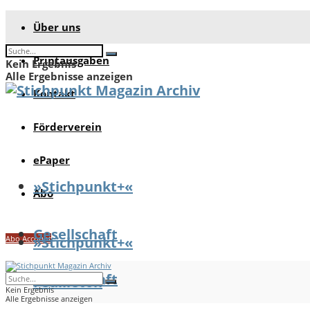
Über uns
Printausgaben
Kein Ergebnis
Alle Ergebnisse anzeigen
Kontakt
Förderverein
ePaper
»Stichpunkt+«
Abo
Gesellschaft
Abo Account
»Stichpunkt+«
Gesellschaft
Feuilleton
Kein Ergebnis
Alle Ergebnisse anzeigen