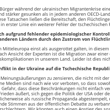
 Bürger während der ukrainischen Migrantenkrise ein
sind stärker gesunken als in jedem anderen OECD-Land
se Tatsachen ließen die Bereitschaft, den Flüchtlingen
in erster Linie ein weiterer Fehler der tschechischen 
ich aufgrund fehlender epidemiologischer Kontr
 anderen Ländern durch den Zustrom von Flüchtli
n Mitteleuropa einst als ausgerottet galten, in diesem 
ch Ansicht der Experten ist die Migration zwar einer
skomplikationen in unserem Land. Leider ist dies nic
flikt in der Ukraine auf die Tschechische Republ
e Meinungsäußerungen zu zensieren, die nicht mit der
e Medien sind nach wie vor verboten, so dass sowohl
ale Gefahr, dass diese Beschränkungen nicht einfach 
ieden äußert, sich gegen die Politik der USA oder d
chlicherweise als russische Propaganda abgestempelt, 
ende Stimmen aus der öffentlichen Debatte zu verbann
rschlechtern. Wir könnten auch einen Anstieg des so