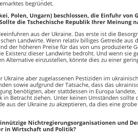
giemarktes begründet.
i, Polen, Ungarn) beschlossen, die Einfuhr von 
Sollte die Tschechische Republik Ihrer Meinung n
eeinfuhren aus der Ukraine. Das erste ist die Besorg
chen Landwirte. Wenn relativ billiges Getreide aus d
nd der höheren Preise für das von uns produzierte G
 die Existenz dieser Landwirte bedroht. Und wenn sie 
n Alternative einzustellen, könnte dies zu einer geri
der Ukraine aber zugelassenen Pestiziden im ukrainisc
den sowie aufgrund der Tatsache, dass das ukrainisc
gung benötigten, aber stattdessen in Europa landete, 
k in Betracht ziehen. Unter keinen Umständen sollte
de aus der Ukraine zu akzeptieren, da dies eine grobe
nnützige Nichtregierungsorganisationen und Den
 in Wirtschaft und Politik?