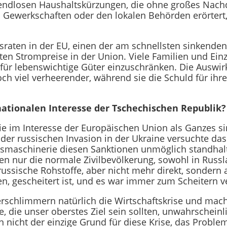
 endlosen Haushaltskürzungen, die ohne großes Nach
ewerkschaften oder den lokalen Behörden erörtert, d
sraten in der EU, einen der am schnellsten sinkenden
ten Strompreise in der Union. Viele Familien und Ein
für lebenswichtige Güter einzuschränken. Die Auswirk
ch viel verheerender, während sie die Schuld für ihre
ationalen Interesse der Tschechischen Republik?
sie im Interesse der Europäischen Union als Ganzes s
 der russischen Invasion in der Ukraine versuchte da
gsmaschinerie diesen Sanktionen unmöglich standhalte
fen nur die normale Zivilbevölkerung, sowohl in Russl
russische Rohstoffe, aber nicht mehr direkt, sondern a
ren, gescheitert ist, und es war immer zum Scheitern ve
verschlimmern natürlich die Wirtschaftskrise und ma
 die unser oberstes Ziel sein sollten, unwahrscheinli
 nicht der einzige Grund für diese Krise, das Problem 