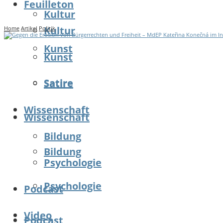
Feuilleton
Kultur
Kultur
Home
Artikel
Politik
Kunst
Kunst
Satire
Satire
Wissenschaft
Wissenschaft
Bildung
Bildung
Psychologie
Psychologie
Podcast
Video
Podcast