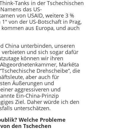
 Think-Tanks in der Tschechischen
es Namens das US-
 kamen von USAID, weitere 3 %
 1″ von der US-Botschaft in Prag,
 % kommen aus Europa, und auch
nd China unterbinden, unseren
 verbieten und sich sogar dafür
tzutage können wir ihren
der Abgeordnetenkammer, Markéta
 “Tschechische Drehscheibe”, die
äftsleute, aber auch für
ngsten Äußerungen und
 einer aggressiveren und
annte Ein-China-Prinzip
angiges Ziel. Daher würde ich den
falls unterschätzen.
publik? Welche Probleme
e von den Tschechen