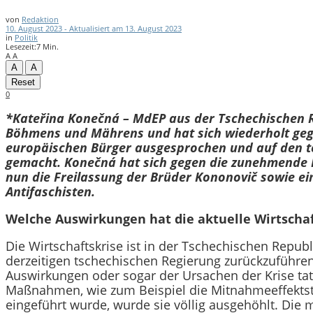
von
Redaktion
10. August 2023 - Aktualisiert am 13. August 2023
in
Politik
Lesezeit:7 Min.
A
A
A
A
Reset
0
*Kateřina Konečná – MdEP aus der Tschechischen Re
Böhmens und Mährens und hat sich wiederholt gegen
europäischen Bürger ausgesprochen und auf den t
gemacht. Konečná hat sich gegen die zunehmende E
nun die Freilassung der Brüder Kononovič sowie e
Antifaschisten.
Welche Auswirkungen hat die aktuelle Wirtschaf
Die Wirtschaftskrise ist in der Tschechischen Repu
derzeitigen tschechischen Regierung zurückzuführen
Auswirkungen oder sogar der Ursachen der Krise tatsä
Maßnahmen, wie zum Beispiel die Mitnahmeeffektste
eingeführt wurde, wurde sie völlig ausgehöhlt. Di