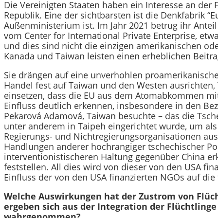
Die Vereinigten Staaten haben ein Interesse an der
Republik. Eine der sichtbarsten ist die Denkfabrik 
Außenministerium ist. Im Jahr 2021 betrug ihr Ante
vom Center for International Private Enterprise, et
und dies sind nicht die einzigen amerikanischen 
Kanada und Taiwan leisten einen erheblichen Beitra
Sie drängen auf eine unverhohlen proamerikanische
Handel fest auf Taiwan und den Westen ausrichten, 
einsetzen, dass die EU aus dem Atomabkommen mit d
Einfluss deutlich erkennen, insbesondere in den Be
Pekarová Adamová, Taiwan besuchte – das die Tschec
unter anderem in Taipeh eingerichtet wurde, um als 
Regierungs- und Nichtregierungsorganisationen aus
Handlungen anderer hochrangiger tschechischer Poli
interventionistischeren Haltung gegenüber China erk
feststellen. All dies wird von dieser von den USA fi
Einfluss der von den USA finanzierten NGOs auf die 
Welche Auswirkungen hat der Zustrom von Flüch
ergeben sich aus der Integration der Flüchtling
wahrgenommen?