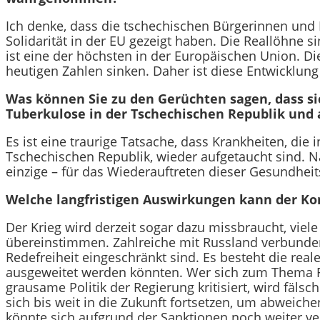
Ich denke, dass die tschechischen Bürgerinnen und
Solidarität in der EU gezeigt haben. Die Reallöhne 
ist eine der höchsten in der Europäischen Union. Die
heutigen Zahlen sinken. Daher ist diese Entwicklung 
Was können Sie zu den Gerüchten sagen, dass s
Tuberkulose in der Tschechischen Republik und
Es ist eine traurige Tatsache, dass Krankheiten, die i
Tschechischen Republik, wieder aufgetaucht sind. Na
einzige – für das Wiederauftreten dieser Gesundheit
Welche langfristigen Auswirkungen kann der Kon
Der Krieg wird derzeit sogar dazu missbraucht, viel
übereinstimmen. Zahlreiche mit Russland verbunden
Redefreiheit eingeschränkt sind. Es besteht die re
ausgeweitet werden könnten. Wer sich zum Thema Fr
grausame Politik der Regierung kritisiert, wird fäls
sich bis weit in die Zukunft fortsetzen, um abweich
könnte sich aufgrund der Sanktionen noch weiter ve