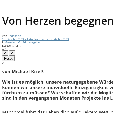
Von Herzen begegne
von
Redaktion
19. Oktober 2024 - Aktualisiert am 21. Oktober 2024
in
Gesellschaft
,
Printausgabe
Lesezeit:7 Min.
A
A
A
A
Reset
2
von Michael Krieß
Wie ist es möglich, unsere naturgegebene Würd
können wir unsere individuelle Einzigartigkeit
fürchten zu müssen? Wie schaffen wir die Mögl
sind in den vergangenen Monaten Projekte ins
Manchmal führt das Leben dich auf direktem Weg ins G