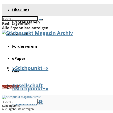
Über uns
Printausgaben
Kein Ergebnis
Alle Ergebnisse anzeigen
Kontakt
Förderverein
ePaper
»Stichpunkt+«
Abo
Gesellschaft
Abo Account
»Stichpunkt+«
Gesellschaft
Feuilleton
Kein Ergebnis
Alle Ergebnisse anzeigen