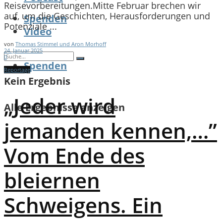
Reisevorbereitungen.Mitte Februar brechen wir
auf, um die Geschichten, Herausforderungen und
Spenden
Potenziale ...
Video
von
Thomas Stimmel und Aron Morhoff
24. Januar 2025
0
Spenden
Reportage
Kein Ergebnis
„Jeder wird
Alle Ergebnisse anzeigen
jemanden kennen,…”
Vom Ende des
bleiernen
Schweigens. Ein