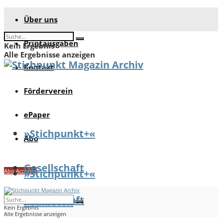
Über uns
Printausgaben
Kein Ergebnis
Alle Ergebnisse anzeigen
Kontakt
Förderverein
ePaper
»Stichpunkt+«
Abo
Gesellschaft
Abo Account
»Stichpunkt+«
Gesellschaft
Feuilleton
Kein Ergebnis
Alle Ergebnisse anzeigen