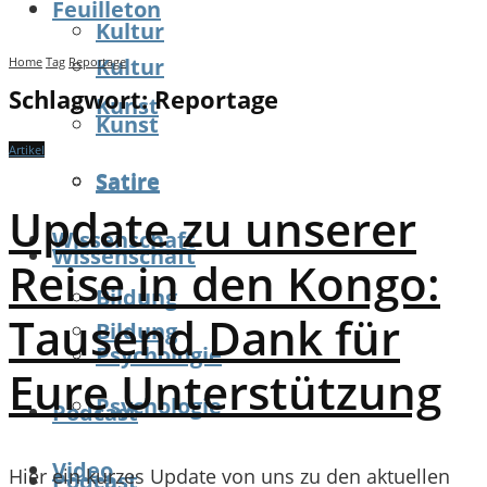
Feuilleton
Kultur
Kultur
Home
Tag
Reportage
Schlagwort:
Reportage
Kunst
Kunst
Artikel
Satire
Satire
Update zu unserer
Wissenschaft
Wissenschaft
Reise in den Kongo:
Bildung
Tausend Dank für
Bildung
Psychologie
Eure Unterstützung
Psychologie
Podcast
Video
Hier ein kurzes Update von uns zu den aktuellen
Podcast