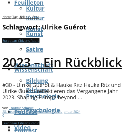
Feuilleton
Kultur
Kultur
Home
Tag
Ulrike Guérot
Schlagwort:
Ulrike Guérot
Kunst
Kunst
European Citizens Radio
Satire
Satire
2023 – Ein Rückblick
Wissenschaft
Wissenschaft
Bildung
#30 - Ulrike Guerot & Hauke Ritz Hauke Ritz und
Bildung
Ulrike Guérot reflektieren das Vergangene Jahr
Psychologie
2023. Shaping Europe beyond ...
von
Thomas Stimmel
Psychologie
Podcast
28. Dezember 2023 - Aktualisiert am 11. Januar 2024
0
European Citizens Radio
Video
Podcast