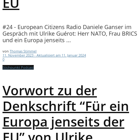
EU
#24 - European Citizens Radio Daniele Ganser im
Gespräch mit Ulrike Guérot: Herr NATO, Frau BRICS
und ein Europa jenseits ...
von
Thomas Stimmel
11. November 2023 - Aktualisiert am 11. Januar 2024
0
Stichpunkt Podcast
Vorwort zu der
Denkschrift “Für ein
Europa jenseits der
EU” von Ulrike