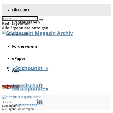
Über uns
Printausgaben
Kein Ergebnis
Alle Ergebnisse anzeigen
Kontakt
Förderverein
ePaper
»Stichpunkt+«
Abo
Gesellschaft
Abo Account
»Stichpunkt+«
Gesellschaft
Feuilleton
Kein Ergebnis
Alle Ergebnisse anzeigen