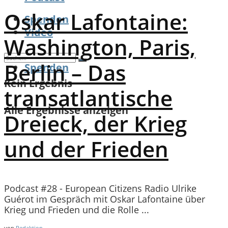
Oskar Lafontaine:
Spenden
Video
Washington, Paris,
Berlin – Das
Spenden
Kein Ergebnis
transatlantische
Alle Ergebnisse anzeigen
Dreieck, der Krieg
und der Frieden
Podcast #28 - European Citizens Radio Ulrike
Guérot im Gespräch mit Oskar Lafontaine über
Krieg und Frieden und die Rolle ...
von
Redaktion