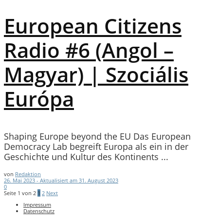
European Citizens
Radio #6 (Angol –
Magyar) | Szociális
Európa
Shaping Europe beyond the EU Das European
Democracy Lab begreift Europa als ein in der
Geschichte und Kultur des Kontinents ...
von
Redaktion
26. Mai 2023 - Aktualisiert am 31. August 2023
0
Seite 1 von 2
1
2
Next
Impressum
Datenschutz