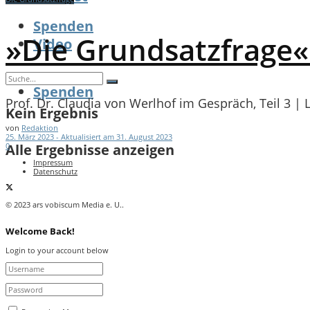
Spenden
»Die Grundsatzfrage«
Video
Spenden
Prof. Dr. Claudia von Werlhof im Gespräch, Teil 3 |
Kein Ergebnis
von
Redaktion
25. März 2023 - Aktualisiert am 31. August 2023
Alle Ergebnisse anzeigen
0
Impressum
Datenschutz
© 2023 ars vobiscum Media e. U..
Welcome Back!
Login to your account below