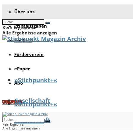
Über uns
Printausgaben
Kein Ergebnis
Alle Ergebnisse anzeigen
Kontakt
Förderverein
ePaper
»Stichpunkt+«
Abo
Gesellschaft
Abo Account
»Stichpunkt+«
Gesellschaft
Feuilleton
Kein Ergebnis
Alle Ergebnisse anzeigen