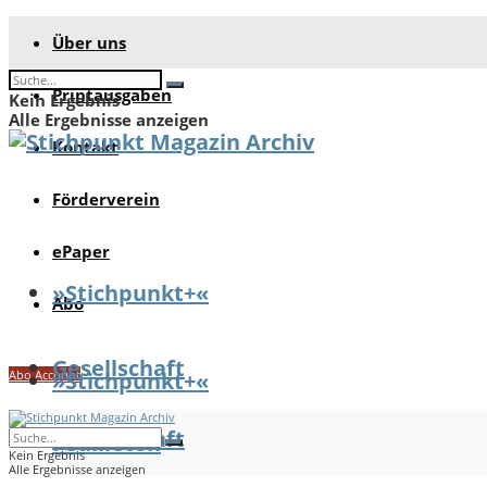
Über uns
Printausgaben
Kein Ergebnis
Alle Ergebnisse anzeigen
Kontakt
Förderverein
ePaper
»Stichpunkt+«
Abo
Gesellschaft
Abo Account
»Stichpunkt+«
Gesellschaft
Feuilleton
Kein Ergebnis
Alle Ergebnisse anzeigen