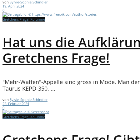
von
Sylvie-Sophie Schindler
19. April 2024
0
Gretchens Frage! Kolumne
Hat uns die Aufkläru
Gretchens Frage!
"Mehr-Waffen"-Appelle sind gross in Mode. Man d
Taurus KEPD-350. ...
von
Sylvie-Sophie Schindler
22. Februar 2024
0
Gretchens Frage! Kolumne
Gretchens Frage! Gibt