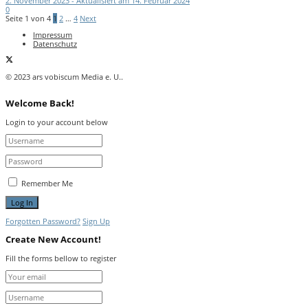
2. November 2023 - Aktualisiert am 14. Februar 2024
0
Seite 1 von 4
1
2
…
4
Next
Impressum
Datenschutz
© 2023 ars vobiscum Media e. U..
Welcome Back!
Login to your account below
Remember Me
Forgotten Password?
Sign Up
Create New Account!
Fill the forms bellow to register