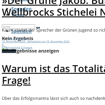
»Der Grüne Jakob: Bu
Wellbrocks Stichelei 
Spenden
Video
Kaum startet der Sprecher der Grünen Jugend so richti
Spenden
Kein Ergebnis
von
Tom J. Wellbrock
10. November 2024 - Aktualisiert am 18. November 2024
0
Alle Ergebnisse anzeigen
Kommentar
Warum ist das Totali
Frage!
Über das Erfolgsmantra lässt sich auch so nachdenke