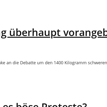
ng überhaupt vorange
enke an die Debatte um den 1400 Kilogramm schwere
 es böse Proteste?