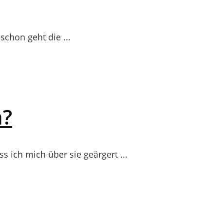
chon geht die ...
n?
s ich mich über sie geärgert ...