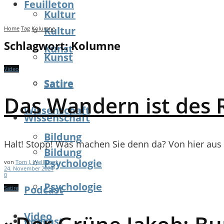
Feuilleton
Kultur
Kultur
Home
Tag
Kolumne
Schlagwort:
Kolumne
Kunst
Kunst
Video
Satire
Satire
Das Wandern ist des R
Wissenschaft
Wissenschaft
Bildung
Halt! Stopp! Was machen Sie denn da? Von hier aus sie
Bildung
Psychologie
von
Tom J. Wellbrock
24. November 2024
0
Psychologie
Podcast
Satire
Video
Podcast