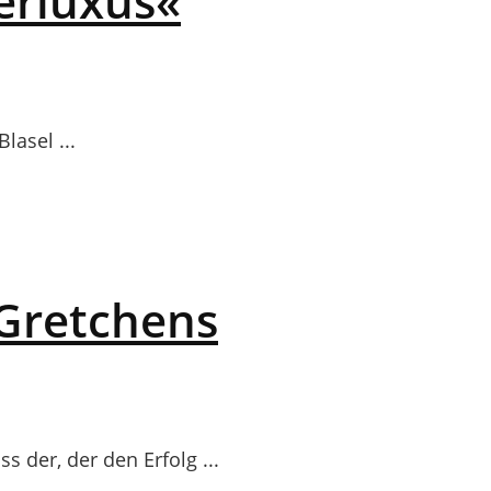
erluxus«
lasel ...
 Gretchens
 der, der den Erfolg ...