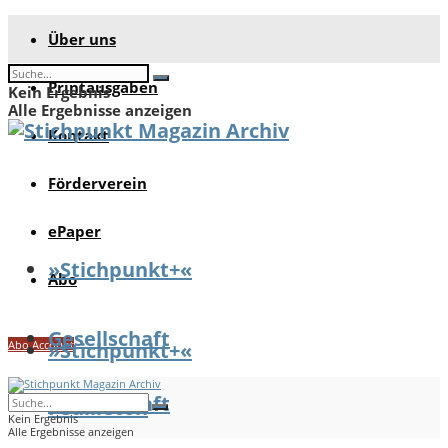
Über uns
Printausgaben
Kein Ergebnis
Alle Ergebnisse anzeigen
Kontakt
Förderverein
ePaper
»Stichpunkt+«
Abo
Gesellschaft
Abo Account
»Stichpunkt+«
Gesellschaft
Feuilleton
Kein Ergebnis
Alle Ergebnisse anzeigen