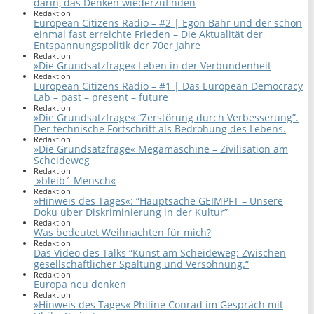
darin, das Denken wiederzufinden
Redaktion
European Citizens Radio – #2 | Egon Bahr und der schon
einmal fast erreichte Frieden – Die Aktualität der
Entspannungspolitik der 70er Jahre
Redaktion
»Die Grundsatzfrage« Leben in der Verbundenheit
Redaktion
European Citizens Radio – #1 | Das European Democracy
Lab – past – present – future
Redaktion
»Die Grundsatzfrage« “Zerstörung durch Verbesserung”.
Der technische Fortschritt als Bedrohung des Lebens.
Redaktion
»Die Grundsatzfrage« Megamaschine – Zivilisation am
Scheideweg
Redaktion
»bleib´ Mensch«
Redaktion
»Hinweis des Tages«: “Hauptsache GEIMPFT – Unsere
Doku über Diskriminierung in der Kultur”
Redaktion
Was bedeutet Weihnachten für mich?
Redaktion
Das Video des Talks “Kunst am Scheideweg: Zwischen
gesellschaftlicher Spaltung und Versöhnung.“
Redaktion
Europa neu denken
Redaktion
»Hinweis des Tages« Philine Conrad im Gespräch mit