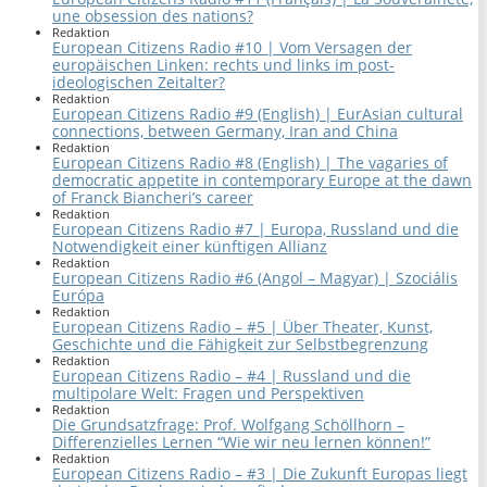
une obsession des nations?
Redaktion
European Citizens Radio #10 | Vom Versagen der
europäischen Linken: rechts und links im post-
ideologischen Zeitalter?
Redaktion
European Citizens Radio #9 (English) | EurAsian cultural
connections, between Germany, Iran and China
Redaktion
European Citizens Radio #8 (English) | The vagaries of
democratic appetite in contemporary Europe at the dawn
of Franck Biancheri’s career
Redaktion
European Citizens Radio #7 | Europa, Russland und die
Notwendigkeit einer künftigen Allianz
Redaktion
European Citizens Radio #6 (Angol – Magyar) | Szociális
Európa
Redaktion
European Citizens Radio – #5 | Über Theater, Kunst,
Geschichte und die Fähigkeit zur Selbstbegrenzung
Redaktion
European Citizens Radio – #4 | Russland und die
multipolare Welt: Fragen und Perspektiven
Redaktion
Die Grundsatzfrage: Prof. Wolfgang Schöllhorn –
Differenzielles Lernen “Wie wir neu lernen können!”
Redaktion
European Citizens Radio – #3 | Die Zukunft Europas liegt