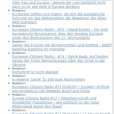
»Der Iran und Europa – warum der Iran vielleicht nicht
ganz so ist, wie viele in Europa denken«
Redaktion
EU-Bürger sollten sich fragen, ob sich die europäische
Führung um das Wohlergehen der Bewohner der Alten
Welt kümmert.
Redaktion
European Citizens Radio – #16 | David Engels – Für eine
europäische Renaissance: über den Neubau Europas
unter den Bedingungen des 21. Jahrhunderts
Redaktion
Gegen die Erosion von Bürgerrechten und Freiheit – MdEP
Kateřina Konečná im Interview
Redaktion
European Citizens Radio – #14 | Patrik Baab. Auf beiden
Seiten der Front: Betrachtungen über den Krieg in der
Ukraine
Redaktion
Fortschritt ist nicht Wandel
Redaktion
In eigener Sache: Es gibt gute Nachrichten
Redaktion
European Citizens Radio #13 (English) | Europe’s shifting
geo-strategical role between Brazil and China
Redaktion
Europe Citizens Radio #12 | Elitenherrschaft und
dissidenter Populismus – wie politisch ist der neue
Widerstand gegen den Staat?
Redaktion
European Citizens Radio #11 (Français) | La Souveraineté,