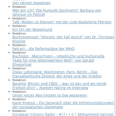
Von Herzen begegnen
Redaktion
Wer bin ich? “Die Pumuckl-Zeichnerin” Barbara von
Johnson im Porträt
Redaktion
Talk “Wollen ist Können” mit der Liste Madeleine Petrovic
Redaktion
Ein Ort der Begegnung
Redaktion
Buchrezension: “Vincent. Der Fall Aurich” von Dr. Christian
Knoche
Redaktion
Retract – die Reformpläne der WHO
Redaktion
Buchtipp: „Menschsein – rebellische und humorvolle
Texte für eine lebenswertere Welt“- von Gerald
Ehegartner
Redaktion
Oskar Lafontaine: Washington, Paris, Berlin – Das
transatlantische Dreieck, der Krieg und der Frieden
Redaktion
Bargeld, Bitcoin und CBDC – was ist das und wo steckt
Freiheit drin? – Norbert Häring im Interview
Redaktion
Unser neues Abo-System ist live gegangen!
Redaktion
Karin Kneissl – Ein Gespräch über die Fehleinschätzungen
der europäischen Diplomatie
Redaktion
European Citizens Radio – #17 I + II | Mohammed Harirad.