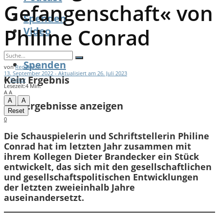
Gefangenschaft« von
Spenden
Philine Conrad
Video
Spenden
von
Redaktion
13. September 2022 - Aktualisiert am 26. Juli 2023
Kein Ergebnis
in
Kultur
Lesezeit:4 Min.
A
A
A
A
Alle Ergebnisse anzeigen
Reset
0
Die Schauspielerin und Schriftstellerin Philine
Conrad hat im letzten Jahr zusammen mit
ihrem Kollegen Dieter Brandecker ein Stück
entwickelt, das sich mit den gesellschaftlichen
und gesellschaftspolitischen Entwicklungen
der letzten zweieinhalb Jahre
auseinandersetzt.