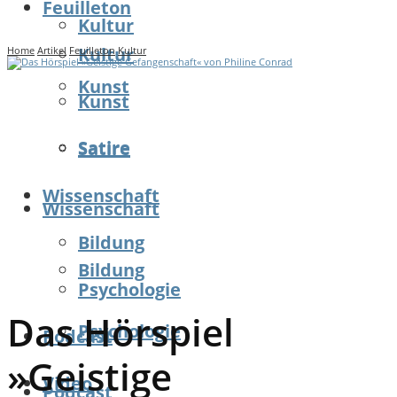
Feuilleton
Kultur
Kultur
Home
Artikel
Feuilleton
Kultur
Kunst
Kunst
Satire
Satire
Wissenschaft
Wissenschaft
Bildung
Bildung
Psychologie
Das Hörspiel
Psychologie
Podcast
»Geistige
Video
Podcast