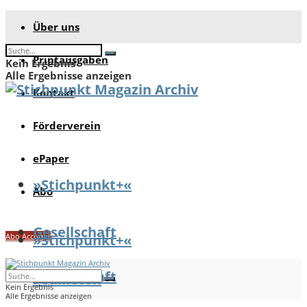
Über uns
Printausgaben
Kein Ergebnis
Alle Ergebnisse anzeigen
Kontakt
Förderverein
ePaper
»Stichpunkt+«
Abo
Gesellschaft
Abo Account
»Stichpunkt+«
Gesellschaft
Feuilleton
Kein Ergebnis
Alle Ergebnisse anzeigen