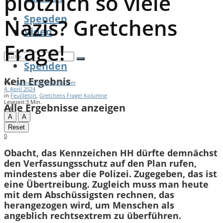
plötzlich so viele
Spenden
Nazis? Gretchens
Video
Frage!
Spenden
Kein Ergebnis
von
Sylvie-Sophie Schindler
4. April 2024
in
Feuilleton
,
Gretchens Frage! Kolumne
Lesezeit:3 Min.
Alle Ergebnisse anzeigen
A
A
A
A
Reset
0
Obacht, das Kennzeichen HH dürfte demnächst
den Verfassungsschutz auf den Plan rufen,
mindestens aber die Polizei. Zugegeben, das ist
eine Übertreibung. Zugleich muss man heute
mit dem Abschüssigsten rechnen, das
herangezogen wird, um Menschen als
angeblich rechtsextrem zu überführen.