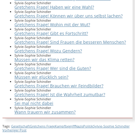
Sylvie-Sophie Schindler
Gretchens Frage! Haben wir eine Wahl?
Sylvie-Sophie Schindler
Gretchens Frage! Können wir über uns selbst lachen?
Sylvie-Sophie Schindler
Gretchens Frage! Wohin mit der Wut?
Sylvie-Sophie Schindler
Gretchens Frage! Gibt es Fortschritt?
Sylvie-Sophie Schindler
Gretchens Frage! Sind Frauen die besseren Menschen?
Sylvie-Sophie Schindler
Gretchens Frage! Wozu Gendern?
Sylvie-Sophie Schindler
Müssen wir das Klima retten?
Sylvie-Sophie Schindler
Gretchens Frage! Wer sind die Guten?
Sylvie-Sophie Schindler
Müssen wir glücklich sein?
Sylvie-Sophie Schindler
Gretchens Frage! Brauchen wir Feindbilder?
Sylvie-Sophie Schindler
Gretchens Frage! Ist die Wahrheit zumutbar?
Sylvie-Sophie Schindler
Sei mal nicht dabei
Sylvie-Sophie Schindler
Wann trauern wir zusammen?
Tags:
Gesellschaft
Gretchens Frage
Kampfbegriff
Nazis
Politik
Sylvie-Sophie Schindler
Vorheriger Post