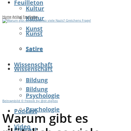
Feuilleton
Kultur
Kultur
Home
Artikel
Feuilleton
Kunst
Kunst
Satire
Satire
Wissenschaft
Wissenschaft
Bildung
Bildung
Psychologie
Beitragsbild © freepik by @dr.digitex
Psychologie
Podcast
Warum gibt es
Video
Podcast