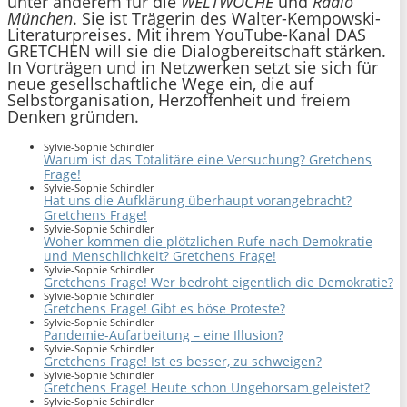
unter anderem für die
WELTWOCHE
und
Radio
München
. Sie ist Trägerin des Walter-Kempowski-
Literaturpreises. Mit ihrem YouTube-Kanal DAS
GRETCHEN will sie die Dialogbereitschaft stärken.
In Vorträgen und in Netzwerken setzt sie sich für
neue gesellschaftliche Wege ein, die auf
Selbstorganisation, Herzoffenheit und freiem
Denken gründen.
Sylvie-Sophie Schindler
Warum ist das Totalitäre eine Versuchung? Gretchens
Frage!
Sylvie-Sophie Schindler
Hat uns die Aufklärung überhaupt vorangebracht?
Gretchens Frage!
Sylvie-Sophie Schindler
Woher kommen die plötzlichen Rufe nach Demokratie
und Menschlichkeit? Gretchens Frage!
Sylvie-Sophie Schindler
Gretchens Frage! Wer bedroht eigentlich die Demokratie?
Sylvie-Sophie Schindler
Gretchens Frage! Gibt es böse Proteste?
Sylvie-Sophie Schindler
Pandemie-Aufarbeitung – eine Illusion?
Sylvie-Sophie Schindler
Gretchens Frage! Ist es besser, zu schweigen?
Sylvie-Sophie Schindler
Gretchens Frage! Heute schon Ungehorsam geleistet?
Sylvie-Sophie Schindler