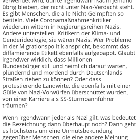
verwendet wird, dürfte irgendwann kaum jemand
übrig bleiben, der nicht unter Nazi-Verdacht steht.
Es gibt Menschen, die alle Nicht-Geimpften so
betiteln. Viele Coronamaßnahmenkritiker
wiederum wittern in Regierungsreihen Nazis.
Andere unterstellen Kritikern der Klima- und
Genderideologie, sie wären Nazis. Wer Probleme
in der Migrationspolitik anspricht, bekommt das
diffamierende Etikett ebenfalls aufgepappt. Glaubt
irgendwer wirklich, dass Millionen
Bundesbürger still und heimlich darauf warten,
plündernd und mordend durch Deutschlands
Straßen ziehen zu können? Oder dass
protestierende Landwirte, die ebenfalls mit einer
Gülle von Nazi-Vorwürfen überschüttet wurden,
von einer Karriere als SS-Sturmbannführer
träumen?
Wenn irgendwann jeder als Nazi gilt, was bedeutet
die Bezeichnung dann überhaupt noch? Dann geht
es höchstens um eine Unmutsbekundung
gegenüber Menschen, die eine andere Meinung