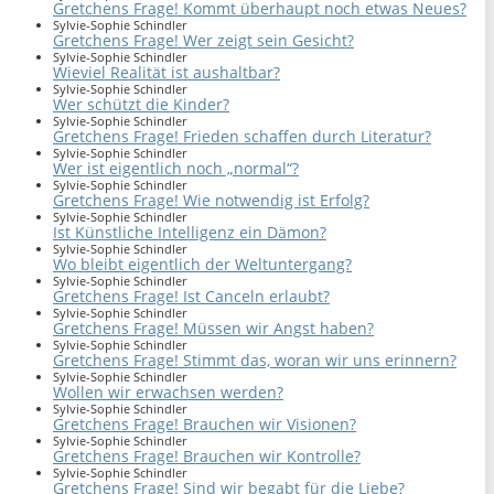
Gretchens Frage! Kommt überhaupt noch etwas Neues?
Sylvie-Sophie Schindler
Gretchens Frage! Wer zeigt sein Gesicht?
Sylvie-Sophie Schindler
Wieviel Realität ist aushaltbar?
Sylvie-Sophie Schindler
Wer schützt die Kinder?
Sylvie-Sophie Schindler
Gretchens Frage! Frieden schaffen durch Literatur?
Sylvie-Sophie Schindler
Wer ist eigentlich noch „normal“?
Sylvie-Sophie Schindler
Gretchens Frage! Wie notwendig ist Erfolg?
Sylvie-Sophie Schindler
Ist Künstliche Intelligenz ein Dämon?
Sylvie-Sophie Schindler
Wo bleibt eigentlich der Weltuntergang?
Sylvie-Sophie Schindler
Gretchens Frage! Ist Canceln erlaubt?
Sylvie-Sophie Schindler
Gretchens Frage! Müssen wir Angst haben?
Sylvie-Sophie Schindler
Gretchens Frage! Stimmt das, woran wir uns erinnern?
Sylvie-Sophie Schindler
Wollen wir erwachsen werden?
Sylvie-Sophie Schindler
Gretchens Frage! Brauchen wir Visionen?
Sylvie-Sophie Schindler
Gretchens Frage! Brauchen wir Kontrolle?
Sylvie-Sophie Schindler
Gretchens Frage! Sind wir begabt für die Liebe?