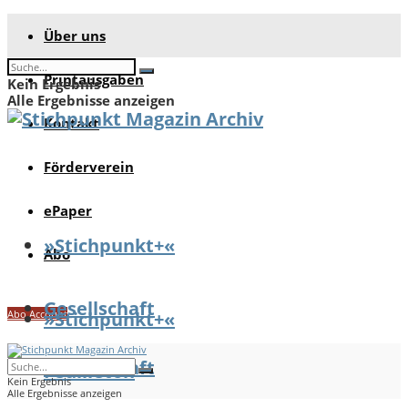
Über uns
Printausgaben
Kein Ergebnis
Alle Ergebnisse anzeigen
Kontakt
Förderverein
ePaper
»Stichpunkt+«
Abo
Gesellschaft
Abo Account
»Stichpunkt+«
Gesellschaft
Feuilleton
Kein Ergebnis
Alle Ergebnisse anzeigen