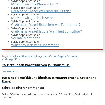
Sylvie-Sophie Schindler
Müssen wir das Klima retten?
Sylvie-Sophie Schindler
Gretchens Frage! Wer sind die Guten?
Sylvie-Sophie Schindler
Müssen wir glücklich sein?
Sylvie-Sophie Schindler
Gretchens Frage! Brauchen wir Feindbilder?
Sylvie-Sophie Schindler
Gretchens Frage! Ist die Wahrheit zumutbar?
Sylvie-Sophie Schindler
Sei mal nicht dabei
Sylvie-Sophie Schindler
Wann trauern wir zusammen?
Tags:
Gesellschaft
Gretchens Frage
Kultur
Sylvie-Sophie Schindler
Vorheriger Post
“Wir brauchen konstruktiven Journalismus!”
Nächster Post
Hat uns die Aufklärung überhaupt vorangebracht? Gretchens
Frage!
Schreibe einen Kommentar
Deine E-Mail-Adresse wird nicht veröffentlicht.
Erforderliche Felder sind mit
*
markiert