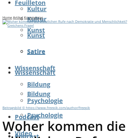
Feuilleton
Kultur
Kultur
Home
Artikel
Kommentar
Kunst
Kunst
Satire
Satire
Wissenschaft
Wissenschaft
Bildung
Bildung
Psychologie
Beitragsbild © https://www.freepik.com/author/freepik
Psychologie
Podcast
Woher kommen die
Video
Podcast