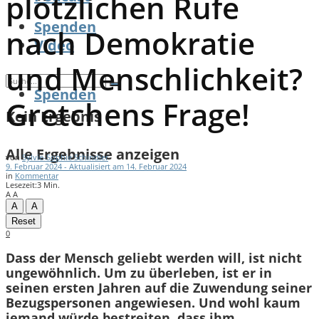
plötzlichen Rufe
Spenden
nach Demokratie
Video
und Menschlichkeit?
Spenden
Gretchens Frage!
Kein Ergebnis
Alle Ergebnisse anzeigen
von
Sylvie-Sophie Schindler
9. Februar 2024 - Aktualisiert am 14. Februar 2024
in
Kommentar
Lesezeit:3 Min.
A
A
A
A
Reset
0
Dass der Mensch geliebt werden will, ist nicht
ungewöhnlich. Um zu überleben, ist er in
seinen ersten Jahren auf die Zuwendung seiner
Bezugspersonen angewiesen. Und wohl kaum
jemand würde bestreiten, dass ihm