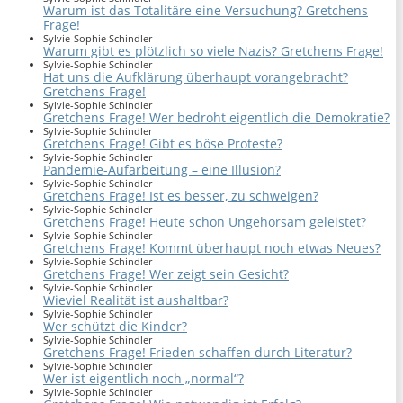
Warum ist das Totalitäre eine Versuchung? Gretchens
Frage!
Sylvie-Sophie Schindler
Warum gibt es plötzlich so viele Nazis? Gretchens Frage!
Sylvie-Sophie Schindler
Hat uns die Aufklärung überhaupt vorangebracht?
Gretchens Frage!
Sylvie-Sophie Schindler
Gretchens Frage! Wer bedroht eigentlich die Demokratie?
Sylvie-Sophie Schindler
Gretchens Frage! Gibt es böse Proteste?
Sylvie-Sophie Schindler
Pandemie-Aufarbeitung – eine Illusion?
Sylvie-Sophie Schindler
Gretchens Frage! Ist es besser, zu schweigen?
Sylvie-Sophie Schindler
Gretchens Frage! Heute schon Ungehorsam geleistet?
Sylvie-Sophie Schindler
Gretchens Frage! Kommt überhaupt noch etwas Neues?
Sylvie-Sophie Schindler
Gretchens Frage! Wer zeigt sein Gesicht?
Sylvie-Sophie Schindler
Wieviel Realität ist aushaltbar?
Sylvie-Sophie Schindler
Wer schützt die Kinder?
Sylvie-Sophie Schindler
Gretchens Frage! Frieden schaffen durch Literatur?
Sylvie-Sophie Schindler
Wer ist eigentlich noch „normal“?
Sylvie-Sophie Schindler